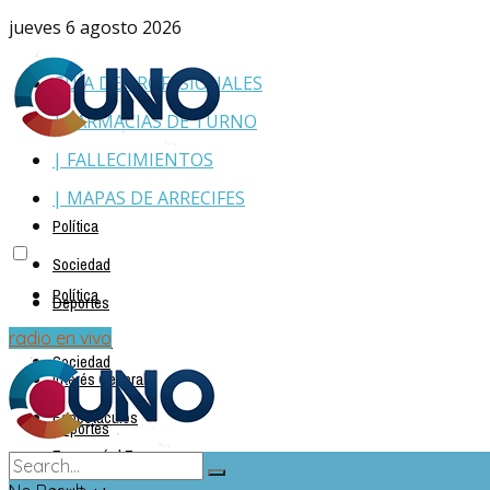
jueves 6 agosto 2026
GUÍA DE PROFESIONALES
| FARMACIAS DE TURNO
| FALLECIMIENTOS
| MAPAS DE ARRECIFES
Política
Sociedad
Política
Deportes
Policiales
radio en vivo
Sociedad
Interés General
Espectáculos
Deportes
Economía | Empresas