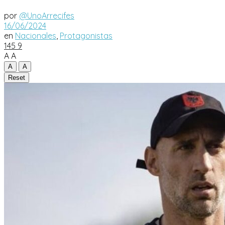
por
@UnoArrecifes
16/06/2024
en
Nacionales
,
Protagonistas
145
9
A
A
A
A
Reset