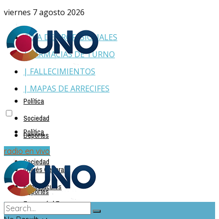
viernes 7 agosto 2026
GUÍA DE PROFESIONALES
| FARMACIAS DE TURNO
| FALLECIMIENTOS
| MAPAS DE ARRECIFES
Política
Sociedad
Política
Deportes
Policiales
radio en vivo
Sociedad
Interés General
Espectáculos
Deportes
Economía | Empresas