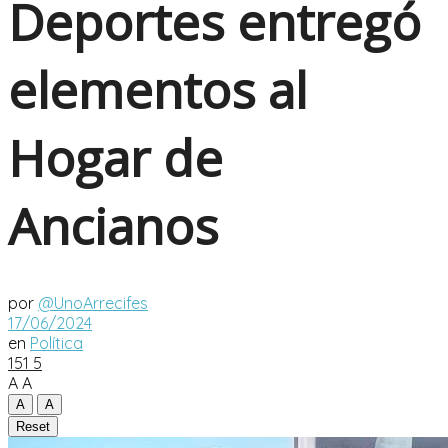
Deportes entregó
elementos al
Hogar de
Ancianos
por
@UnoArrecifes
17/06/2024
en
Política
151
5
A
A
A
A
Reset