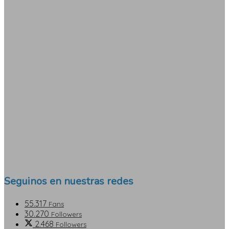
Seguinos en nuestras redes
55.317
Fans
30.270
Followers
2.468
Followers