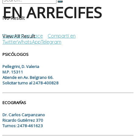
EN ARRECIFES
No Result
View All Result
Compartí en Face
Compartí en
Twitter
WhatsApp
Telegram
PSICÓLOGOS
Pellegrini, D. Valeria
M.P. 15311
Atiende en Av. Belgrano 66.
Solicitar turno al 2478-400828
ECOGRAFÍAS
Dr. Carlos Carpanzano
Ricardo Gutiérrez 370
Turnos: 2478-461623