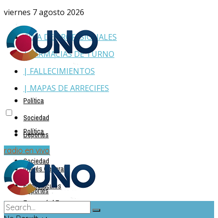
viernes 7 agosto 2026
GUÍA DE PROFESIONALES
| FARMACIAS DE TURNO
| FALLECIMIENTOS
| MAPAS DE ARRECIFES
Política
Sociedad
Política
Deportes
Policiales
radio en vivo
Sociedad
Interés General
Espectáculos
Deportes
Economía | Empresas