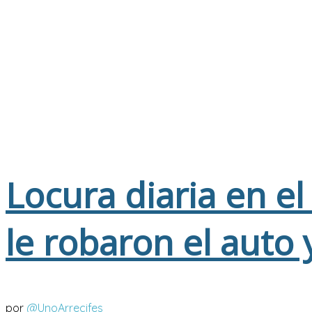
Locura diaria en e
le robaron el auto
por
@UnoArrecifes