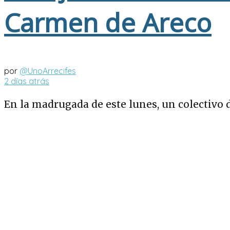
Carmen de Areco
por
@UnoArrecifes
2 días atrás
En la madrugada de este lunes, un colectivo de