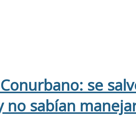
l Conurbano: se sal
 y no sabían maneja