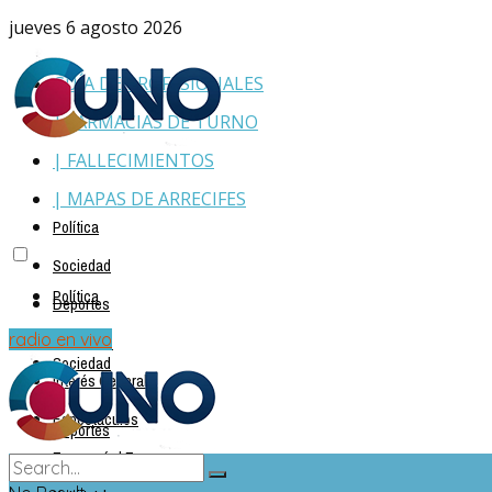
jueves 6 agosto 2026
GUÍA DE PROFESIONALES
| FARMACIAS DE TURNO
| FALLECIMIENTOS
| MAPAS DE ARRECIFES
Política
Sociedad
Política
Deportes
Policiales
radio en vivo
Sociedad
Interés General
Espectáculos
Deportes
Economía | Empresas