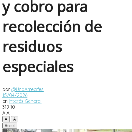
y cobro para
recolección de
residuos
especiales
por
@UnoArrecifes
15/04/2026
en
Interés General
319
10
A
A
A
A
Reset