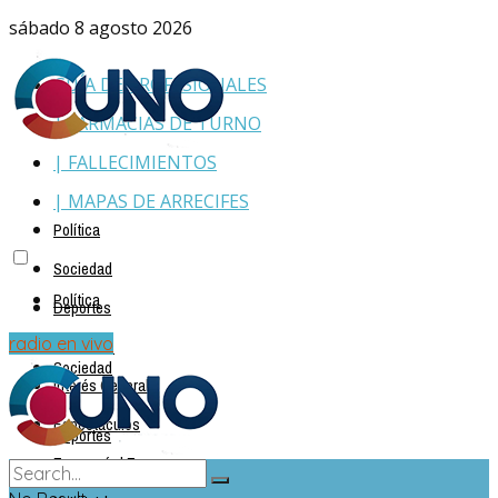
sábado 8 agosto 2026
GUÍA DE PROFESIONALES
| FARMACIAS DE TURNO
| FALLECIMIENTOS
| MAPAS DE ARRECIFES
Política
Sociedad
Política
Deportes
Policiales
radio en vivo
Sociedad
Interés General
Espectáculos
Deportes
Economía | Empresas