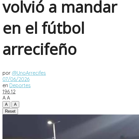
volvió a mandar
en el fútbol
arrecifeño
por
@UnoArrecifes
07/06/2026
en
Deportes
196
12
A
A
A
A
Reset