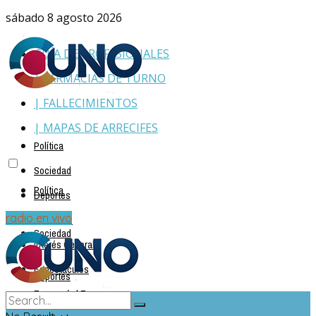
sábado 8 agosto 2026
GUÍA DE PROFESIONALES
| FARMACIAS DE TURNO
| FALLECIMIENTOS
| MAPAS DE ARRECIFES
Política
Sociedad
Política
Deportes
Policiales
radio en vivo
Sociedad
Interés General
Espectáculos
Deportes
Economía | Empresas