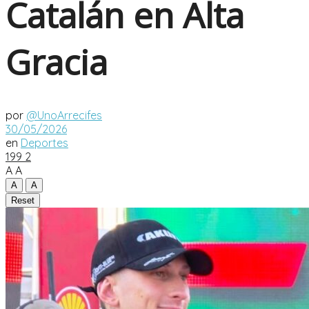
Catalán en Alta
Gracia
por
@UnoArrecifes
30/05/2026
en
Deportes
199
2
A
A
A
A
Reset