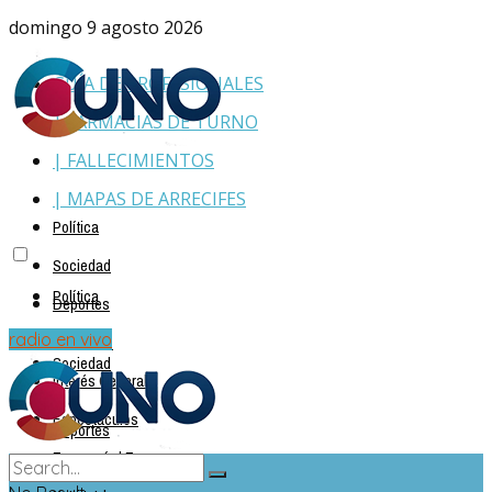
domingo 9 agosto 2026
GUÍA DE PROFESIONALES
| FARMACIAS DE TURNO
| FALLECIMIENTOS
| MAPAS DE ARRECIFES
Política
Sociedad
Política
Deportes
Policiales
radio en vivo
Sociedad
Interés General
Espectáculos
Deportes
Economía | Empresas