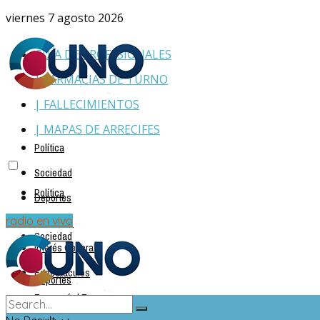
viernes 7 agosto 2026
GUÍA DE PROFESIONALES
| FARMACIAS DE TURNO
| FALLECIMIENTOS
| MAPAS DE ARRECIFES
Política
Sociedad
Política
Deportes
Policiales
radio en vivo
Sociedad
Interés General
Espectáculos
Deportes
Economía | Empresas