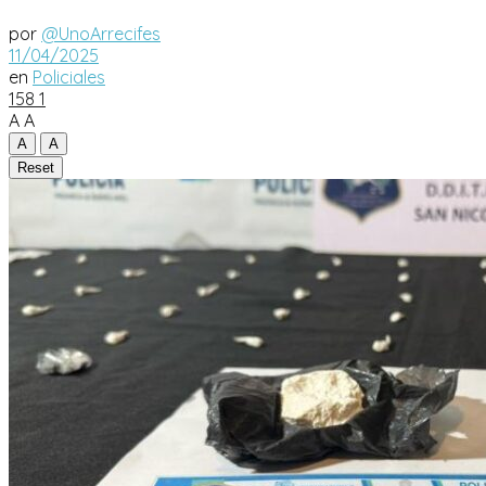
por
@UnoArrecifes
11/04/2025
en
Policiales
158
1
A
A
A
A
Reset