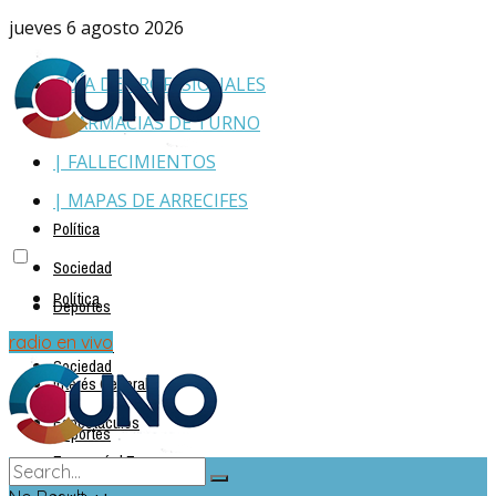
jueves 6 agosto 2026
GUÍA DE PROFESIONALES
| FARMACIAS DE TURNO
| FALLECIMIENTOS
| MAPAS DE ARRECIFES
Política
Sociedad
Política
Deportes
Policiales
radio en vivo
Sociedad
Interés General
Espectáculos
Deportes
Economía | Empresas