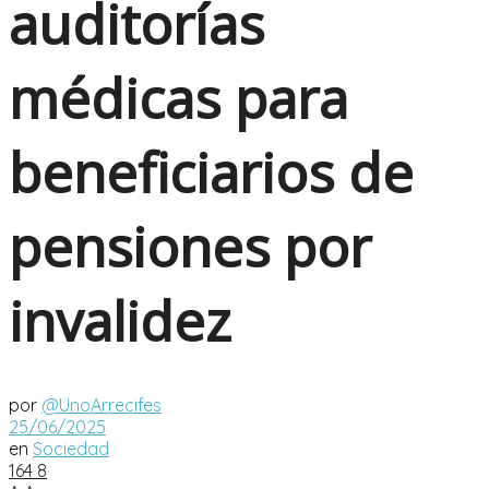
auditorías
médicas para
beneficiarios de
pensiones por
invalidez
por
@UnoArrecifes
25/06/2025
en
Sociedad
164
8