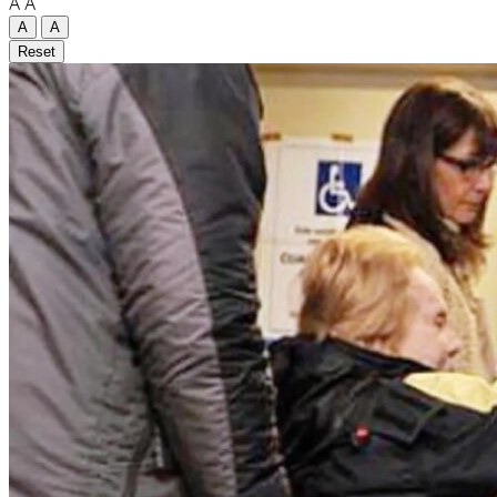
A
A
A
A
Reset