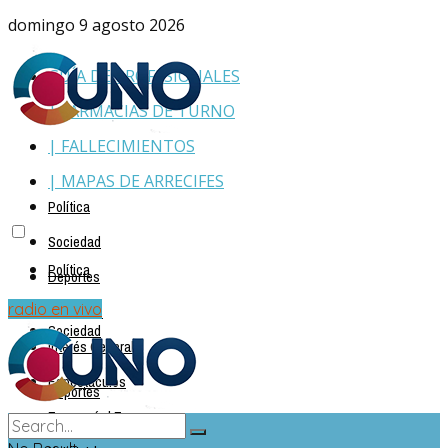
domingo 9 agosto 2026
GUÍA DE PROFESIONALES
| FARMACIAS DE TURNO
| FALLECIMIENTOS
| MAPAS DE ARRECIFES
Política
Sociedad
Política
Deportes
Policiales
radio en vivo
Sociedad
Interés General
Espectáculos
Deportes
Economía | Empresas