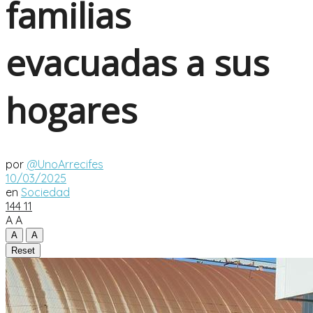
familias
evacuadas a sus
hogares
por
@UnoArrecifes
10/03/2025
en
Sociedad
144
11
A
A
A
A
Reset