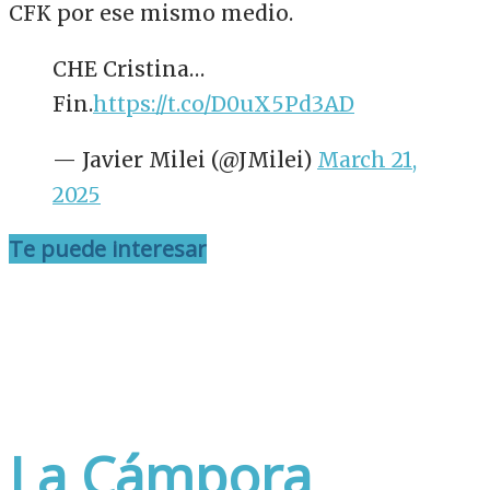
CFK por ese mismo medio.
CHE Cristina…
Fin.
https://t.co/D0uX5Pd3AD
— Javier Milei (@JMilei)
March 21,
2025
Te puede interesar
La Cámpora