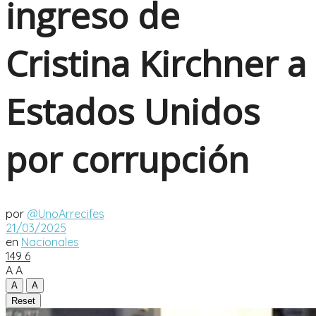
ingreso de
Cristina Kirchner a
Estados Unidos
por corrupción
por
@UnoArrecifes
21/03/2025
en
Nacionales
149
6
A
A
A
A
Reset