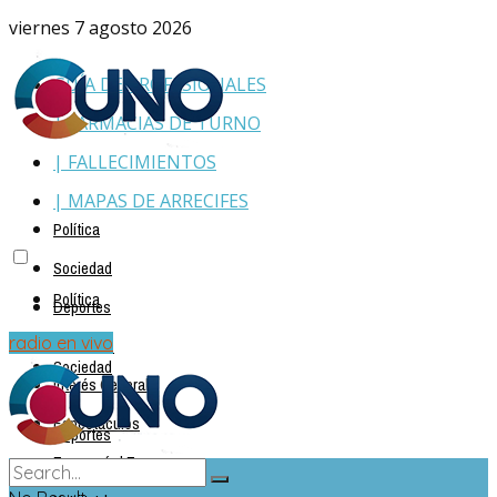
viernes 7 agosto 2026
GUÍA DE PROFESIONALES
| FARMACIAS DE TURNO
| FALLECIMIENTOS
| MAPAS DE ARRECIFES
Política
Sociedad
Política
Deportes
Policiales
radio en vivo
Sociedad
Interés General
Espectáculos
Deportes
Economía | Empresas