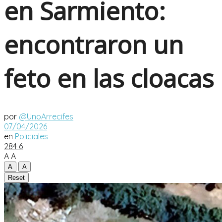
en Sarmiento:
encontraron un
feto en las cloacas
por
@UnoArrecifes
07/04/2026
en
Policiales
284
6
A
A
A
A
Reset