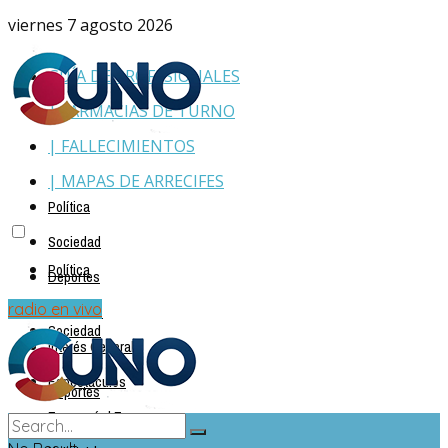
viernes 7 agosto 2026
GUÍA DE PROFESIONALES
| FARMACIAS DE TURNO
| FALLECIMIENTOS
| MAPAS DE ARRECIFES
Política
Sociedad
Política
Deportes
Policiales
radio en vivo
Sociedad
Interés General
Espectáculos
Deportes
Economía | Empresas