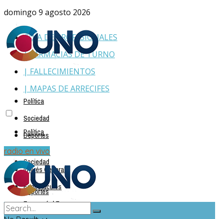
domingo 9 agosto 2026
GUÍA DE PROFESIONALES
| FARMACIAS DE TURNO
| FALLECIMIENTOS
| MAPAS DE ARRECIFES
Política
Sociedad
Política
Deportes
Policiales
radio en vivo
Sociedad
Interés General
Espectáculos
Deportes
Economía | Empresas