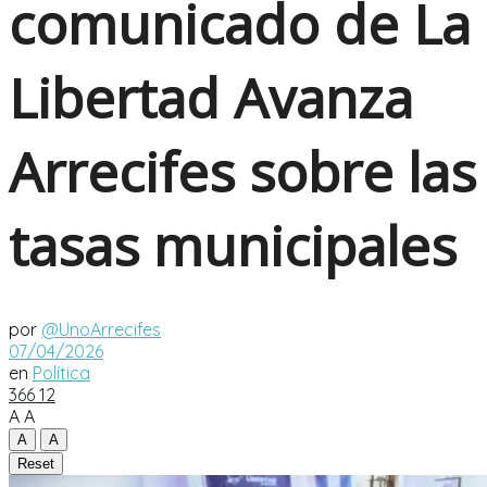
comunicado de La
Libertad Avanza
Arrecifes sobre las
tasas municipales
por
@UnoArrecifes
07/04/2026
en
Política
366
12
A
A
A
A
Reset