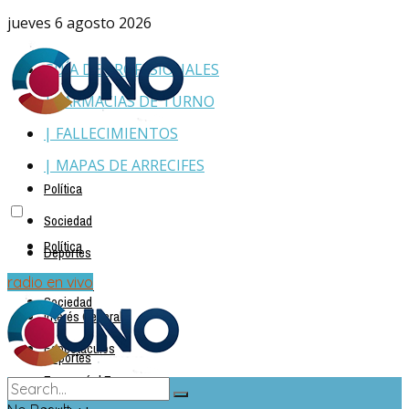
jueves 6 agosto 2026
GUÍA DE PROFESIONALES
| FARMACIAS DE TURNO
| FALLECIMIENTOS
| MAPAS DE ARRECIFES
Política
Sociedad
Política
Deportes
Policiales
radio en vivo
Sociedad
Interés General
Espectáculos
Deportes
Economía | Empresas