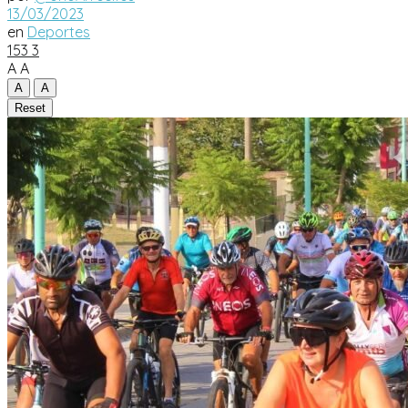
13/03/2023
en
Deportes
153
3
A
A
A
A
Reset