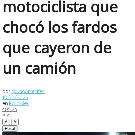
motociclista que
chocó los fardos
que cayeron de
un camión
por
@UnoArrecifes
10/01/2026
en
Policiales
405
26
A
A
A
A
Reset