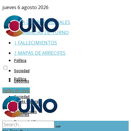
jueves 6 agosto 2026
GUÍA DE PROFESIONALES
| FARMACIAS DE TURNO
| FALLECIMIENTOS
| MAPAS DE ARRECIFES
Política
Sociedad
Política
Deportes
Policiales
radio en vivo
Sociedad
Interés General
Espectáculos
Deportes
Economía | Empresas