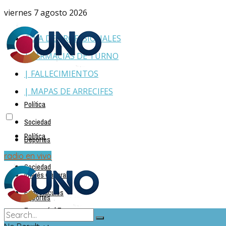
viernes 7 agosto 2026
GUÍA DE PROFESIONALES
| FARMACIAS DE TURNO
| FALLECIMIENTOS
| MAPAS DE ARRECIFES
Política
Sociedad
Política
Deportes
Policiales
radio en vivo
Sociedad
Interés General
Espectáculos
Deportes
Economía | Empresas