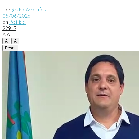
por
@UnoArrecifes
05/06/2026
en
Política
229
17
A
A
A
A
Reset