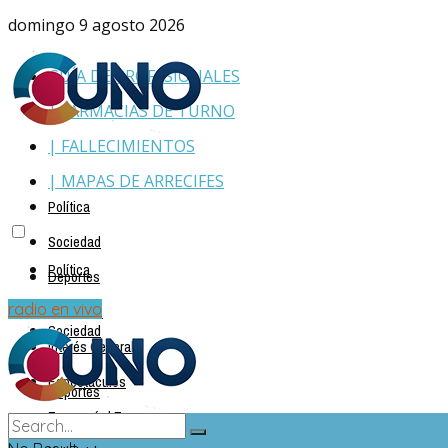
domingo 9 agosto 2026
GUÍA DE PROFESIONALES
| FARMACIAS DE TURNO
| FALLECIMIENTOS
| MAPAS DE ARRECIFES
Política
Sociedad
Política
Deportes
Policiales
radio en vivo
Sociedad
Interés General
Espectáculos
Deportes
Economía | Empresas