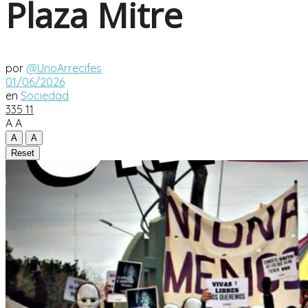
Plaza Mitre
por
@UnoArrecifes
01/06/2026
en
Sociedad
335
11
A
A
A
A
Reset