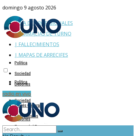
domingo 9 agosto 2026
GUÍA DE PROFESIONALES
| FARMACIAS DE TURNO
| FALLECIMIENTOS
| MAPAS DE ARRECIFES
Política
Sociedad
Política
Deportes
Policiales
radio en vivo
Sociedad
Interés General
Espectáculos
Deportes
Economía | Empresas