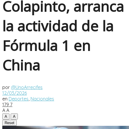
Colapinto, arranca
la actividad de la
Fórmula 1 en
China
por
@UnoArrecifes
12/03/2026
en
Deportes
,
Nacionales
179
7
A
A
A
A
Reset