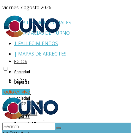
viernes 7 agosto 2026
GUÍA DE PROFESIONALES
| FARMACIAS DE TURNO
| FALLECIMIENTOS
| MAPAS DE ARRECIFES
Política
Sociedad
Política
Deportes
Policiales
radio en vivo
Sociedad
Interés General
Espectáculos
Deportes
Economía | Empresas