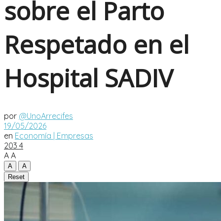
sobre el Parto
Respetado en el
Hospital SADIV
por
@UnoArrecifes
19/05/2026
en
Economía | Empresas
203
4
A
A
A
A
Reset