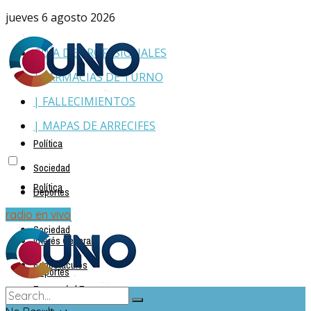
jueves 6 agosto 2026
GUÍA DE PROFESIONALES
| FARMACIAS DE TURNO
| FALLECIMIENTOS
| MAPAS DE ARRECIFES
Política
Sociedad
Política
Deportes
Policiales
radio en vivo
Sociedad
Interés General
Espectáculos
Deportes
Economía | Empresas