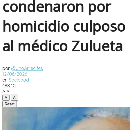
condenaron por
homicidio culposo
al médico Zulueta
por
@UnoArrecifes
12/06/2026
en
Sociedad
488
10
A
A
A
A
Reset