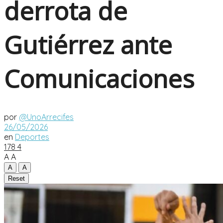
derrota de
Gutiérrez ante
Comunicaciones
por
@UnoArrecifes
26/05/2026
en
Deportes
178
4
A
A
A
A
Reset