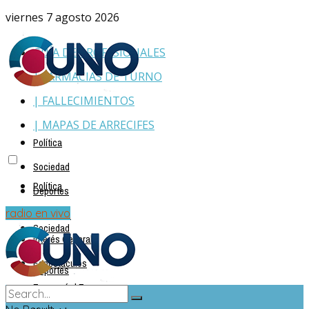
viernes 7 agosto 2026
GUÍA DE PROFESIONALES
| FARMACIAS DE TURNO
| FALLECIMIENTOS
| MAPAS DE ARRECIFES
Política
Sociedad
Política
Deportes
Policiales
radio en vivo
Sociedad
Interés General
Espectáculos
Deportes
Economía | Empresas