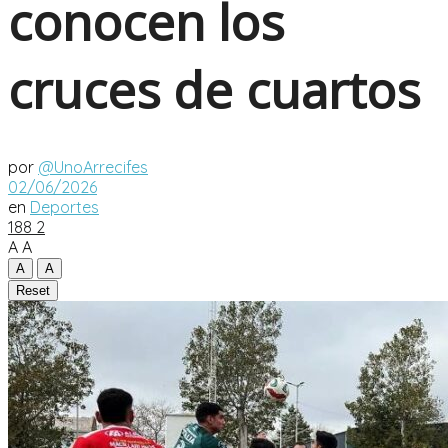
conocen los
cruces de cuartos
por
@UnoArrecifes
02/06/2026
en
Deportes
188
2
A
A
A
A
Reset