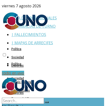
viernes 7 agosto 2026
GUÍA DE PROFESIONALES
| FARMACIAS DE TURNO
| FALLECIMIENTOS
| MAPAS DE ARRECIFES
Política
Sociedad
Política
Deportes
Policiales
radio en vivo
Sociedad
Interés General
Espectáculos
Deportes
Economía | Empresas