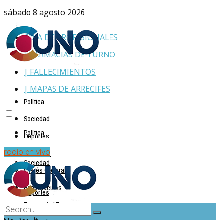
sábado 8 agosto 2026
GUÍA DE PROFESIONALES
| FARMACIAS DE TURNO
| FALLECIMIENTOS
| MAPAS DE ARRECIFES
Política
Sociedad
Política
Deportes
Policiales
radio en vivo
Sociedad
Interés General
Espectáculos
Deportes
Economía | Empresas