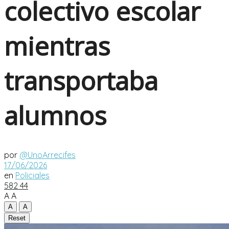
colectivo escolar
mientras
transportaba
alumnos
por
@UnoArrecifes
17/06/2026
en
Policiales
582
44
A
A
A
A
Reset