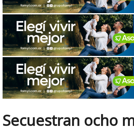
No Result
View All Result
Secuestran ocho m