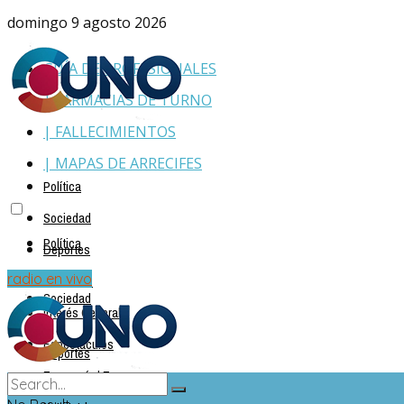
domingo 9 agosto 2026
GUÍA DE PROFESIONALES
| FARMACIAS DE TURNO
| FALLECIMIENTOS
| MAPAS DE ARRECIFES
Política
Sociedad
Política
Deportes
Policiales
radio en vivo
Sociedad
Interés General
Espectáculos
Deportes
Economía | Empresas