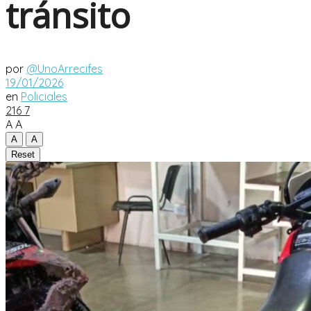
tránsito
por
@UnoArrecifes
19/01/2026
en
Policiales
216
7
A
A
A
A
Reset