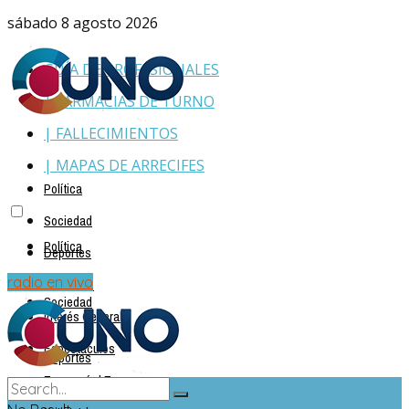
sábado 8 agosto 2026
GUÍA DE PROFESIONALES
| FARMACIAS DE TURNO
| FALLECIMIENTOS
| MAPAS DE ARRECIFES
Política
Sociedad
Política
Deportes
Policiales
radio en vivo
Sociedad
Interés General
Espectáculos
Deportes
Economía | Empresas