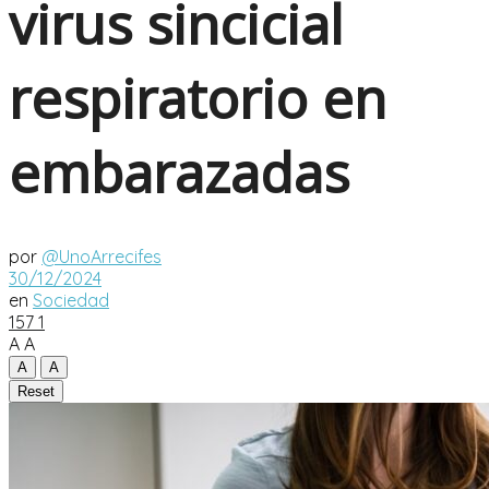
virus sincicial
respiratorio en
embarazadas
por
@UnoArrecifes
30/12/2024
en
Sociedad
157
1
A
A
A
A
Reset