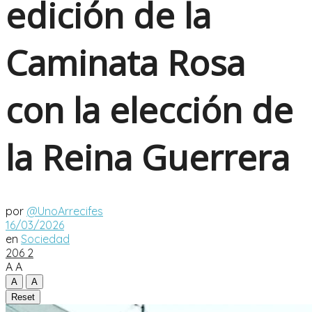
edición de la
Caminata Rosa
con la elección de
la Reina Guerrera
por
@UnoArrecifes
16/03/2026
en
Sociedad
206
2
A
A
A
A
Reset