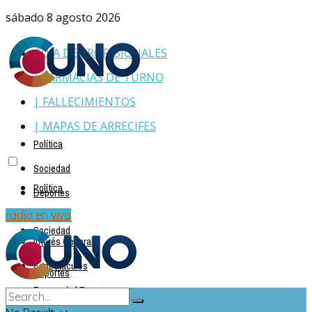
sábado 8 agosto 2026
GUÍA DE PROFESIONALES
| FARMACIAS DE TURNO
| FALLECIMIENTOS
| MAPAS DE ARRECIFES
Política
Sociedad
Política
Deportes
Policiales
radio en vivo
Sociedad
Interés General
Espectáculos
Deportes
Economía | Empresas