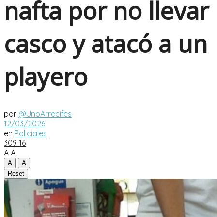
nafta por no llevar
casco y atacó a un
playero
por
@UnoArrecifes
12/03/2026
en
Policiales
309
16
A
A
A
A
Reset