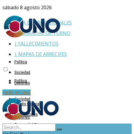
sábado 8 agosto 2026
GUÍA DE PROFESIONALES
| FARMACIAS DE TURNO
| FALLECIMIENTOS
| MAPAS DE ARRECIFES
Política
Sociedad
Política
Deportes
Policiales
radio en vivo
Sociedad
Interés General
Espectáculos
Deportes
Economía | Empresas