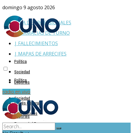
domingo 9 agosto 2026
GUÍA DE PROFESIONALES
| FARMACIAS DE TURNO
| FALLECIMIENTOS
| MAPAS DE ARRECIFES
Política
Sociedad
Política
Deportes
Policiales
radio en vivo
Sociedad
Interés General
Espectáculos
Deportes
Economía | Empresas