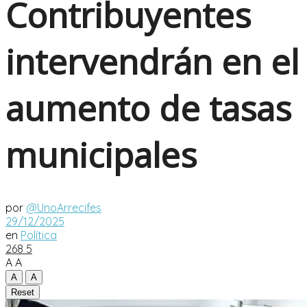
Contribuyentes
intervendrán en el
aumento de tasas
municipales
por
@UnoArrecifes
29/12/2025
en
Política
268
5
A
A
A
A
Reset