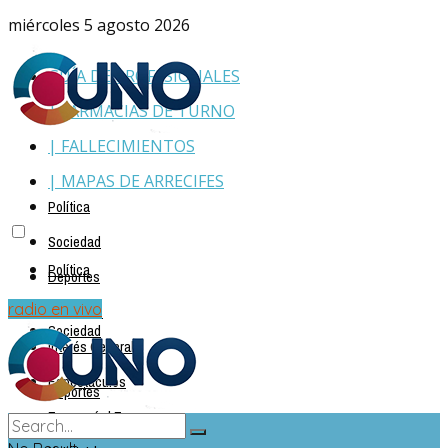
miércoles 5 agosto 2026
GUÍA DE PROFESIONALES
| FARMACIAS DE TURNO
| FALLECIMIENTOS
| MAPAS DE ARRECIFES
Política
Sociedad
Política
Deportes
Policiales
radio en vivo
Sociedad
Interés General
Espectáculos
Deportes
Economía | Empresas