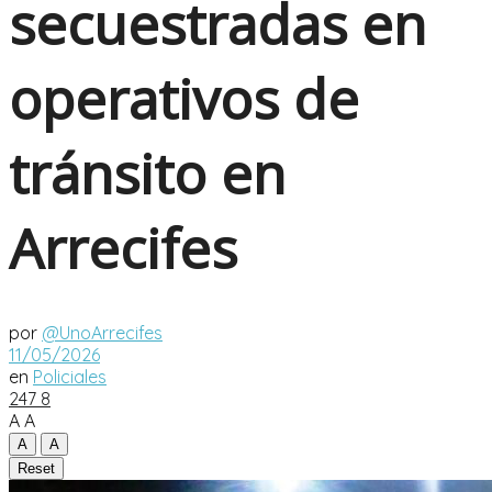
secuestradas en
operativos de
tránsito en
Arrecifes
por
@UnoArrecifes
11/05/2026
en
Policiales
247
8
A
A
A
A
Reset