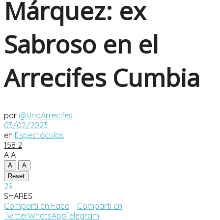
Márquez: ex
Sabroso en el
Arrecifes Cumbia
por
@UnoArrecifes
03/02/2023
en
Espectáculos
158
2
A
A
A
A
Reset
29
SHARES
Compartí en Face
Compartí en
Twitter
WhatsApp
Telegram