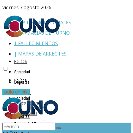
viernes 7 agosto 2026
GUÍA DE PROFESIONALES
| FARMACIAS DE TURNO
| FALLECIMIENTOS
| MAPAS DE ARRECIFES
Política
Sociedad
Política
Deportes
Policiales
radio en vivo
Sociedad
Interés General
Espectáculos
Deportes
Economía | Empresas