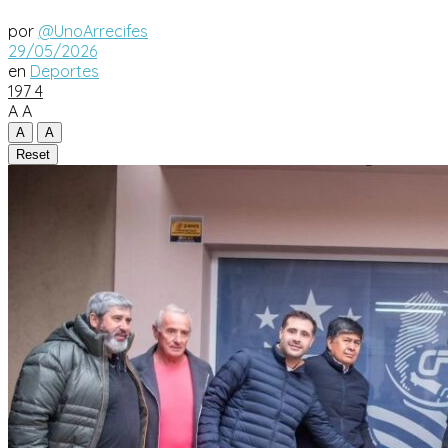
por
@UnoArrecifes
29/05/2026
en
Deportes
197
4
A
A
A
A
Reset