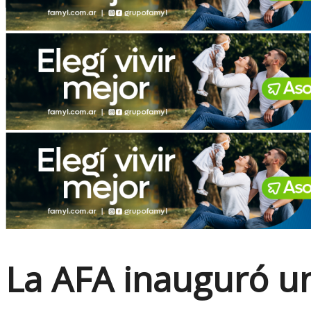
No Result
View All Result
La AFA inauguró un