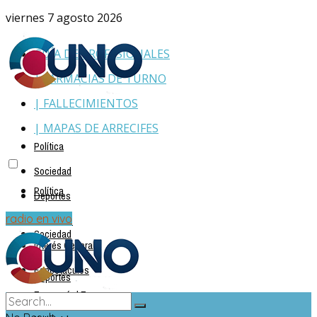
viernes 7 agosto 2026
GUÍA DE PROFESIONALES
| FARMACIAS DE TURNO
| FALLECIMIENTOS
| MAPAS DE ARRECIFES
Política
Sociedad
Política
Deportes
Policiales
radio en vivo
Sociedad
Interés General
Espectáculos
Deportes
Economía | Empresas