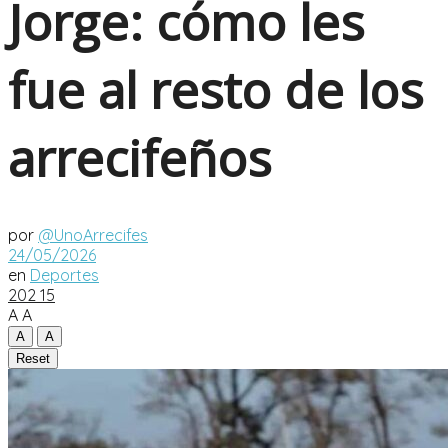
Jorge: cómo les
fue al resto de los
arrecifeños
por
@UnoArrecifes
24/05/2026
en
Deportes
202
15
A
A
A
A
Reset