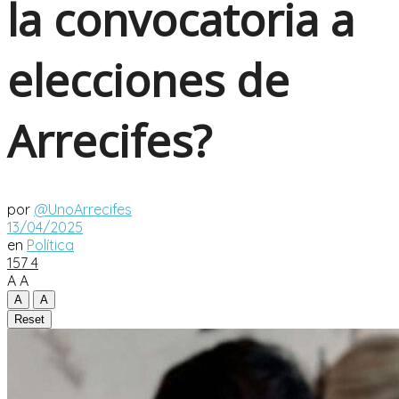
la convocatoria a
elecciones de
Arrecifes?
por
@UnoArrecifes
13/04/2025
en
Política
157
4
A
A
A
A
Reset