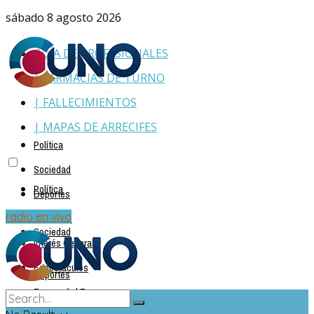
sábado 8 agosto 2026
GUÍA DE PROFESIONALES
| FARMACIAS DE TURNO
| FALLECIMIENTOS
| MAPAS DE ARRECIFES
Política
Sociedad
Política
Deportes
Policiales
radio en vivo
Sociedad
Interés General
Espectáculos
Deportes
Economía | Empresas