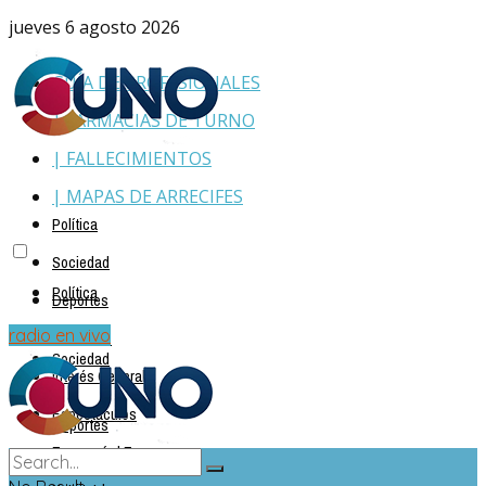
jueves 6 agosto 2026
GUÍA DE PROFESIONALES
| FARMACIAS DE TURNO
| FALLECIMIENTOS
| MAPAS DE ARRECIFES
Política
Sociedad
Política
Deportes
Policiales
radio en vivo
Sociedad
Interés General
Espectáculos
Deportes
Economía | Empresas