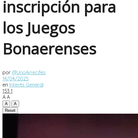
inscripción para
los Juegos
Bonaerenses
por
@UnoArrecifes
14/04/2025
en
Interés General
153
1
A
A
A
A
Reset