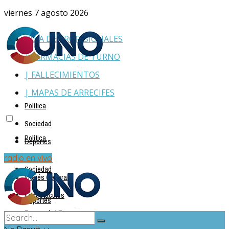
viernes 7 agosto 2026
GUÍA DE PROFESIONALES
| FARMACIAS DE TURNO
| FALLECIMIENTOS
| MAPAS DE ARRECIFES
Política
Sociedad
Política
Deportes
Policiales
radio en vivo
Sociedad
Interés General
Espectáculos
Deportes
Economía | Empresas