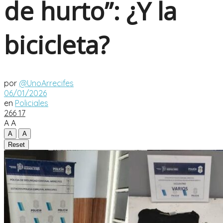
de hurto”: ¿Y la
bicicleta?
por
@UnoArrecifes
06/01/2026
en
Policiales
266
17
A
A
A
A
Reset