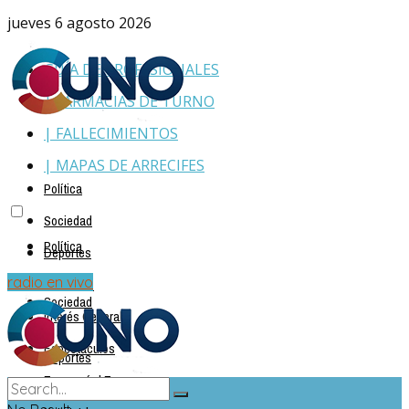
jueves 6 agosto 2026
GUÍA DE PROFESIONALES
| FARMACIAS DE TURNO
| FALLECIMIENTOS
| MAPAS DE ARRECIFES
Política
Sociedad
Política
Deportes
Policiales
radio en vivo
Sociedad
Interés General
Espectáculos
Deportes
Economía | Empresas