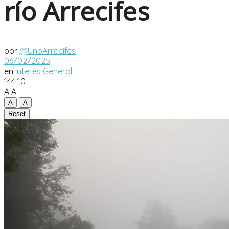
río Arrecifes
por
@UnoArrecifes
06/02/2025
en
Interés General
144
10
A
A
A
A
Reset