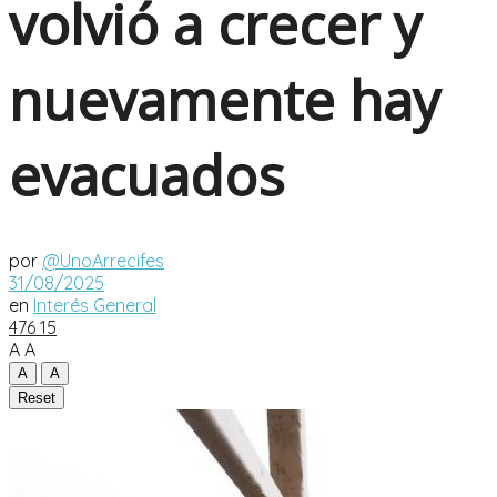
volvió a crecer y
nuevamente hay
evacuados
por
@UnoArrecifes
31/08/2025
en
Interés General
476
15
A
A
A
A
Reset