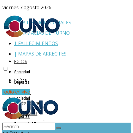
viernes 7 agosto 2026
GUÍA DE PROFESIONALES
| FARMACIAS DE TURNO
| FALLECIMIENTOS
| MAPAS DE ARRECIFES
Política
Sociedad
Política
Deportes
Policiales
radio en vivo
Sociedad
Interés General
Espectáculos
Deportes
Economía | Empresas