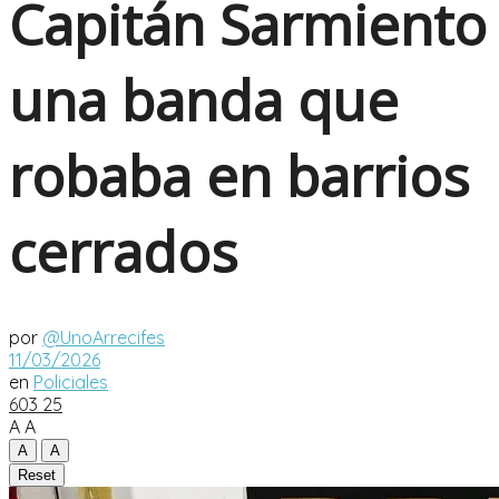
Capitán Sarmiento
una banda que
robaba en barrios
cerrados
por
@UnoArrecifes
11/03/2026
en
Policiales
603
25
A
A
A
A
Reset