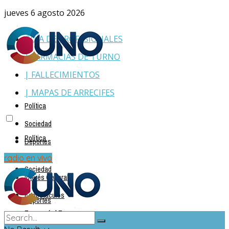
jueves 6 agosto 2026
GUÍA DE PROFESIONALES
| FARMACIAS DE TURNO
| FALLECIMIENTOS
| MAPAS DE ARRECIFES
Política
Sociedad
Política
Deportes
Policiales
radio en vivo
Sociedad
Interés General
Espectáculos
Deportes
Economía | Empresas