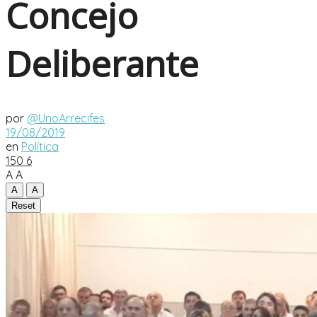
Concejo
Deliberante
por
@UnoArrecifes
19/08/2019
en
Política
150
6
A
A
A
A
Reset