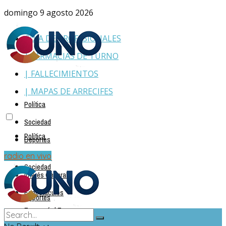
domingo 9 agosto 2026
GUÍA DE PROFESIONALES
| FARMACIAS DE TURNO
| FALLECIMIENTOS
| MAPAS DE ARRECIFES
Política
Sociedad
Política
Deportes
Policiales
radio en vivo
Sociedad
Interés General
Espectáculos
Deportes
Economía | Empresas