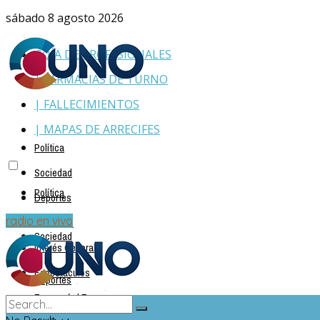
sábado 8 agosto 2026
GUÍA DE PROFESIONALES
| FARMACIAS DE TURNO
| FALLECIMIENTOS
| MAPAS DE ARRECIFES
Política
Sociedad
Política
Deportes
Policiales
radio en vivo
Sociedad
Interés General
Espectáculos
Deportes
Economía | Empresas