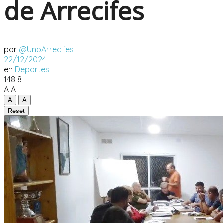
de Arrecifes
por
@UnoArrecifes
22/12/2024
en
Deportes
148
8
A
A
A
A
Reset