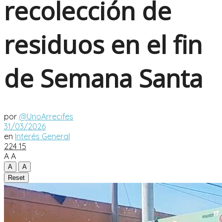
recolección de
residuos en el fin
de Semana Santa
por
@UnoArrecifes
31/03/2026
en
Interés General
224
15
A
A
A
A
Reset