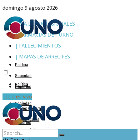
domingo 9 agosto 2026
GUÍA DE PROFESIONALES
| FARMACIAS DE TURNO
| FALLECIMIENTOS
| MAPAS DE ARRECIFES
Política
Sociedad
Política
Deportes
Policiales
radio en vivo
Sociedad
Interés General
Espectáculos
Deportes
Economía | Empresas