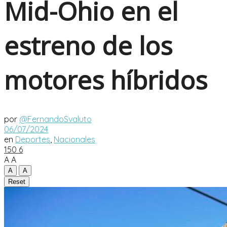
Mid-Ohio en el
estreno de los
motores híbridos
por
@FernandoSvaluto
06/07/2024
en
Deportes
,
Nacionales
150
6
A
A
A
A
Reset