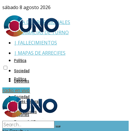
sábado 8 agosto 2026
GUÍA DE PROFESIONALES
| FARMACIAS DE TURNO
| FALLECIMIENTOS
| MAPAS DE ARRECIFES
Política
Sociedad
Política
Deportes
Policiales
radio en vivo
Sociedad
Interés General
Espectáculos
Deportes
Economía | Empresas