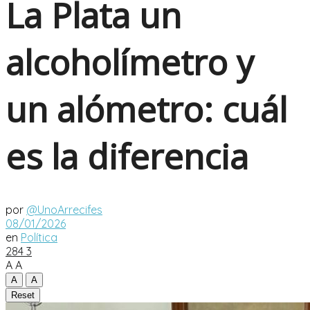
La Plata un
alcoholímetro y
un alómetro: cuál
es la diferencia
por
@UnoArrecifes
08/01/2026
en
Política
284
3
A
A
A
A
Reset