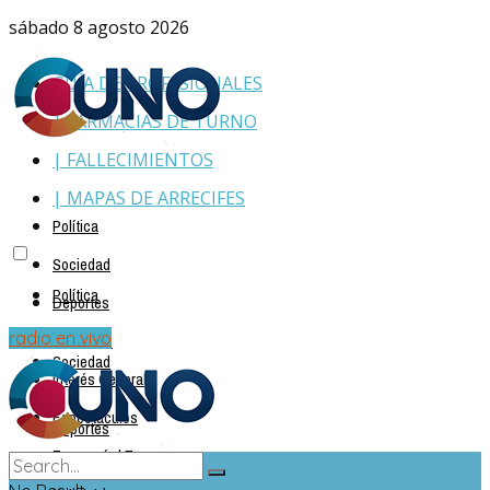
sábado 8 agosto 2026
GUÍA DE PROFESIONALES
| FARMACIAS DE TURNO
| FALLECIMIENTOS
| MAPAS DE ARRECIFES
Política
Sociedad
Política
Deportes
Policiales
radio en vivo
Sociedad
Interés General
Espectáculos
Deportes
Economía | Empresas