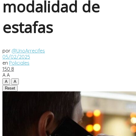
modalidad de
estafas
por
@UnoArrecifes
05/02/2025
en
Policiales
150
8
A
A
A
A
Reset