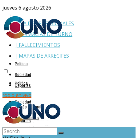
jueves 6 agosto 2026
GUÍA DE PROFESIONALES
| FARMACIAS DE TURNO
| FALLECIMIENTOS
| MAPAS DE ARRECIFES
Política
Sociedad
Política
Deportes
Policiales
radio en vivo
Sociedad
Interés General
Espectáculos
Deportes
Economía | Empresas