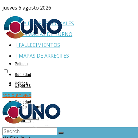
jueves 6 agosto 2026
GUÍA DE PROFESIONALES
| FARMACIAS DE TURNO
| FALLECIMIENTOS
| MAPAS DE ARRECIFES
Política
Sociedad
Política
Deportes
Policiales
radio en vivo
Sociedad
Interés General
Espectáculos
Deportes
Economía | Empresas