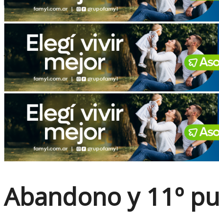
No Result
View All Result
Abandono y 11º pu