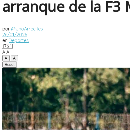
arranque de la F3 
por
@UnoArrecifes
26/01/2026
en
Deportes
176
11
A
A
A
A
Reset